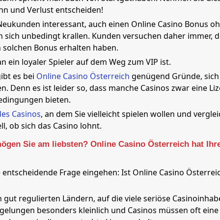
inn und Verlust entscheiden!
 Neukunden interessant, auch einen Online Casino Bonus o
n sich unbedingt krallen. Kunden versuchen daher immer, d
 solchen Bonus erhalten haben.
n ein loyaler Spieler auf dem Weg zum VIP ist.
ibt es bei
Online Casino Österreich
genügend Gründe, sich
. Denn es ist leider so, dass manche Casinos zwar eine Li
Bedingungen bieten.
des Casinos
, an dem Sie vielleicht spielen wollen und verglei
, ob sich das Casino lohnt.
ögen Sie am liebsten? Online Casino Österreich hat Ihr
 entscheidende Frage eingehen: Ist Online Casino Österreic
n gut regulierten Ländern, auf die viele seriöse Casinoinhab
egelungen besonders kleinlich und Casinos müssen oft eine