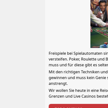
Freispiele bei Spielautomaten si
versteifen. Poker, Roulette und 
muss und für diese gibt es selte
Mit den richtigen Techniken und
gewinnen und muss kein Genie s
anstrengt.
Wir wollen Sie heute in eine Rei
Grenzen und Live Casinos besteh