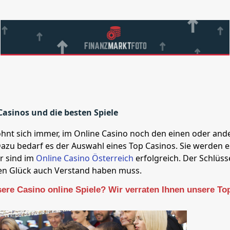
Casinos und die besten Spiele
lohnt sich immer, im Online Casino noch den einen oder and
Dazu bedarf es der Auswahl eines Top Casinos. Sie werden 
er sind im
Online Casino Österreich
erfolgreich. Der Schlüss
en Glück auch Verstand haben muss.
sere Casino online Spiele? Wir verraten Ihnen unsere To