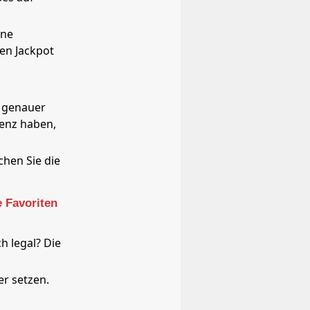
hne
en Jackpot
 genauer
zenz haben,
chen Sie die
e Favoriten
h legal? Die
er setzen.