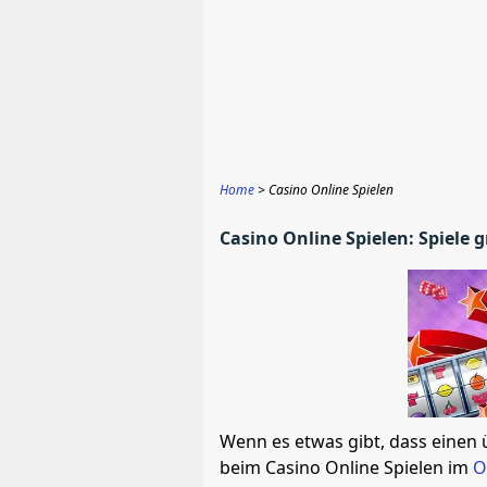
Home
Casino Online Spielen
Casino Online Spielen: Spiele 
Wenn es etwas gibt, dass einen
beim Casino Online Spielen im
O