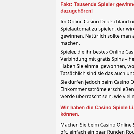
Fakt: Tausende Spieler gewinn
dazugehören!
Im Online Casino Deutschland un
Spielautomat zu spielen, der wi
gewinnen. Natürlich sollte man a
machen.
Spieler, die ihr bestes Online Ca
Verbindung mit gratis Spins – h
Haben Sie einmal gewonnen, woll
Tatsächlich sind sie das auch u
Sie dürfen jedoch beim Casino 
Einkommensströme erschließen.
werde überrascht sein, wie vie
Wir haben die Casino Spiele Li
können.
Machen Sie beim Casino Online 
oft, einfach ein paar Runden Ro