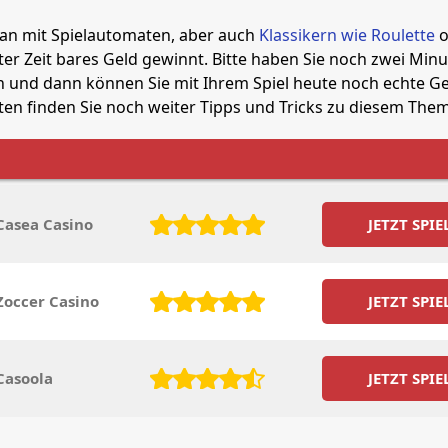
man mit Spielautomaten, aber auch
Klassikern wie Roulette
o
ster Zeit bares Geld gewinnt. Bitte haben Sie noch zwei Min
ch und dann können Sie mit Ihrem Spiel heute noch echte 
iten finden Sie noch weiter Tipps und Tricks zu diesem The
Casea Casino
JETZT SPIE
Zoccer Casino
JETZT SPIE
Casoola
JETZT SPIE