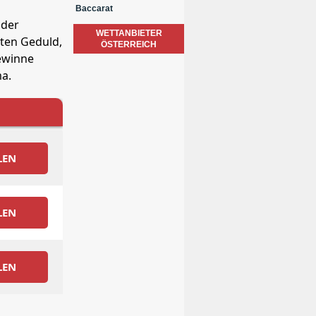
Baccarat
der
WETTANBIETER
uten Geduld,
ÖSTERREICH
Gewinne
ma.
LEN
LEN
LEN