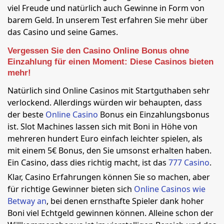
viel Freude und natürlich auch Gewinne in Form von
barem Geld. In unserem Test erfahren Sie mehr über
das Casino und seine Games.
Vergessen Sie den Casino Online Bonus ohne
Einzahlung für einen Moment: Diese Casinos bieten
mehr!
Natürlich sind Online Casinos mit Startguthaben sehr
verlockend. Allerdings würden wir behaupten, dass
der beste
Online Casino
Bonus ein Einzahlungsbonus
ist. Slot Machines lassen sich mit Boni in Höhe von
mehreren hundert Euro einfach leichter spielen, als
mit einem 5€ Bonus, den Sie umsonst erhalten haben.
Ein Casino, dass dies richtig macht, ist das
777 Casino
.
Klar, Casino Erfahrungen können Sie so machen, aber
für richtige Gewinner bieten sich
Online Casinos wie
Betway an
, bei denen ernsthafte Spieler dank hoher
Boni viel Echtgeld gewinnen können. Alleine schon der