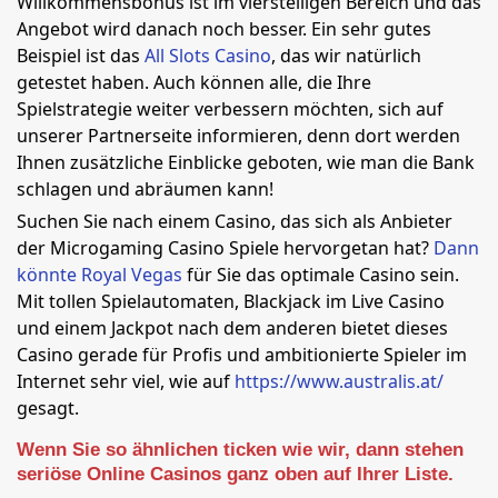
Willkommensbonus ist im vierstelligen Bereich und das
Angebot wird danach noch besser. Ein sehr gutes
Beispiel ist das
All Slots Casino
, das wir natürlich
getestet haben. Auch können alle, die Ihre
Spielstrategie weiter verbessern möchten, sich auf
unserer Partnerseite informieren, denn dort werden
Ihnen zusätzliche Einblicke geboten, wie man die Bank
schlagen und abräumen kann!
Suchen Sie nach einem Casino, das sich als Anbieter
der Microgaming Casino Spiele hervorgetan hat?
Dann
könnte Royal Vegas
für Sie das optimale Casino sein.
Mit tollen Spielautomaten, Blackjack im Live Casino
und einem Jackpot nach dem anderen bietet dieses
Casino gerade für Profis und ambitionierte Spieler im
Internet sehr viel, wie auf
https://www.australis.at/
gesagt.
Wenn Sie so ähnlichen ticken wie wir, dann stehen
seriöse Online Casinos ganz oben auf Ihrer Liste.