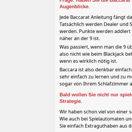
Frage: Haben Sie die Baccarat 
Augenblicke.
Jede Baccarat Anleitung fängt da
Tatsächlich werden Dealer und Sp
werden. Punkte werden addiert 
näher an der 9 ist.
Was passiert, wenn man die 9 übe
also nicht wie beim Blackjack be
wenn es wirklich nötig ist.
Baccara ist also denkbar einfac
sehr einfach zu lernen und zu me
sogar von Ihrem Schlafzimmer a
Bald wollen Sie nicht nur spi
Strategie.
Wir haben schon viel von einer 
Wie auch bei Spielautomaten und
Sie einfach Extraguthaben aus 