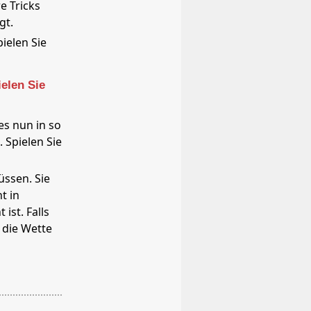
e Tricks
gt.
ielen Sie
elen Sie
es nun in so
 Spielen Sie
üssen. Sie
t in
ist. Falls
 die Wette