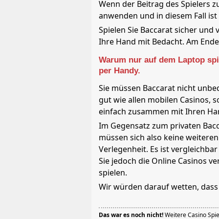
Wenn der Beitrag des Spielers 
anwenden und in diesem Fall ist 
Spielen Sie Baccarat sicher und 
Ihre Hand mit Bedacht. Am Ende
Warum nur auf dem Laptop spie
per Handy.
Sie müssen Baccarat nicht unbedi
gut wie allen mobilen Casinos, s
einfach zusammen mit Ihren Han
Im Gegensatz zum privaten Bacca
müssen sich also keine weiteren
Verlegenheit. Es ist vergleichbar
Sie jedoch die Online Casinos v
spielen.
Wir würden darauf wetten, dass 
Das war es noch nicht!
Weitere Casino Spiel