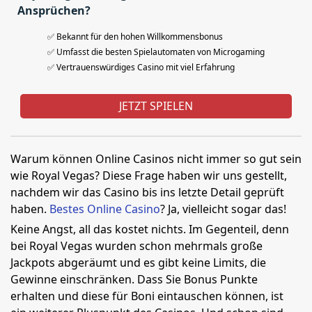
Ansprüchen?
✅ Bekannt für den hohen Willkommensbonus
✅ Umfasst die besten Spielautomaten von Microgaming
✅ Vertrauenswürdiges Casino mit viel Erfahrung
JETZT SPIELEN
Warum können Online Casinos nicht immer so gut sein
wie Royal Vegas? Diese Frage haben wir uns gestellt,
nachdem wir das Casino bis ins letzte Detail geprüft
haben.
Bestes Online Casino
? Ja, vielleicht sogar das!
Keine Angst, all das kostet nichts. Im Gegenteil, denn
bei Royal Vegas wurden schon mehrmals große
Jackpots abgeräumt und es gibt keine Limits, die
Gewinne einschränken. Dass Sie Bonus Punkte
erhalten und diese für Boni eintauschen können, ist