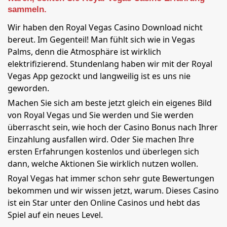
sammeln.
Wir haben den Royal Vegas Casino Download nicht
bereut. Im Gegenteil! Man fühlt sich wie in Vegas
Palms, denn die Atmosphäre ist wirklich
elektrifizierend. Stundenlang haben wir mit der Royal
Vegas App gezockt und langweilig ist es uns nie
geworden.
Machen Sie sich am beste jetzt gleich ein eigenes Bild
von Royal Vegas und Sie werden und Sie werden
überrascht sein, wie hoch der Casino Bonus nach Ihrer
Einzahlung ausfallen wird. Oder Sie machen Ihre
ersten Erfahrungen kostenlos und überlegen sich
dann, welche Aktionen Sie wirklich nutzen wollen.
Royal Vegas hat immer schon sehr gute Bewertungen
bekommen und wir wissen jetzt, warum. Dieses Casino
ist ein Star unter den Online Casinos und hebt das
Spiel auf ein neues Level.