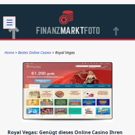
☰
Home
Bestes Online Casino
Royal Vegas
Royal Vegas: Genügt dieses Online Casino Ihren